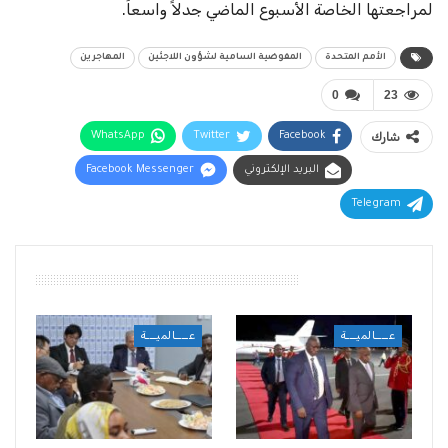
لمراجعتها الخاصة الأسبوع الماضي جدلاً واسعاً.
الأمم المتحدة
المفوضية السامية لشؤون اللاجئين
المهاجرين
0
23
شارك
Facebook
Twitter
WhatsApp
البريد الإلكتروني
Facebook Messenger
Telegram
أقرأ أيضًا
عــــالميـــة
عــــالميـــة