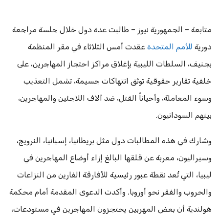
متابعة – الجمهورية نيوز – طالبت عدة دول خلال جلسة مراجعة
دورية
للأمم المتحدة
عقدت أمس الثلاثاء في مقر المنظمة
بجنيف، السلطات الليبية بإغلاق مراكز احتجاز المهاجرين، على
خلفية تقارير حقوقية توثق انتهاكات جسيمة، تشمل التعذيب
وسوء المعاملة، وأحياناً القتل، ضد آلاف اللاجئين والمهاجرين،
بينهم السودانيون.
وشارك في هذه المطالبات دول مثل بريطانيا، إسبانيا، النرويج،
وسيراليون، معربة عن قلقها البالغ إزاء أوضاع المهاجرين في
ليبيا، التي تُعد نقطة عبور رئيسية للأفارقة الفارين من النزاعات
والحروب والفقر نحو أوروبا. وأكدت الدعوى المقدمة أمام محكمة
هولندية أن بعض المهربين يحتجزون المهاجرين في مستودعات،