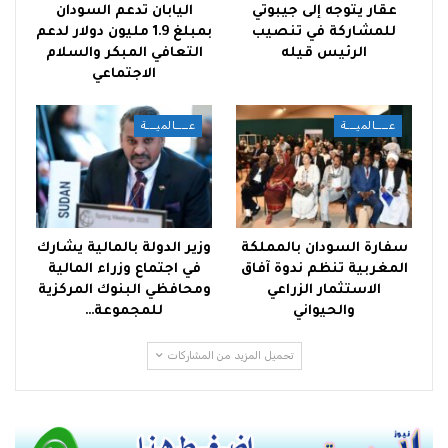
عقار يتوجه إلى جيبوتي
اليابان تدعم السودان
للمشاركة في تنصيب
بمبلغ 1.9 مليون دولار لدعم
الرئيس قيله
التعافي المبكر والسلام
الاجتماعي
عــــالميـــة
عــــالميـــة
سفارة السودان بالمملكة
وزير الدولة بالمالية يشارك
المغربية تنظم ندوة آفاق
في اجتماع وزراء المالية
الاستثمار الزراعي
ومحافظي البنوك المركزية
والحيواني
للمجموعة…
تحميل المزيد من المشاركات