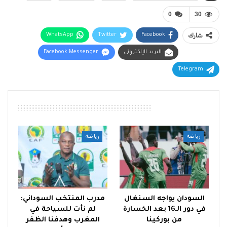
0
30
شارك
Facebook
Twitter
WhatsApp
البريد الإلكتروني
Facebook Messenger
Telegram
أقرأ أيضًا
رياضة
رياضة
السودان يواجه السنغال
مدرب المنتخب السوداني:
في دور الـ16 بعد الخسارة
لم نأت للسياحة في
من بوركينا
المغرب وهدفنا الظفر