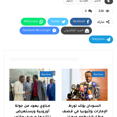
الأمير
القيادية
دارفور
0
246
شارك
Facebook
Twitter
WhatsApp
البريد الإلكتروني
Facebook Messenger
Telegram
أقرأ أيضًا
سياسية
سياسية
السودان يؤكد تورط
مناوي يعود من جولة
الإمارات وإثيوبيا في قصف
أوروبية ويستعرض