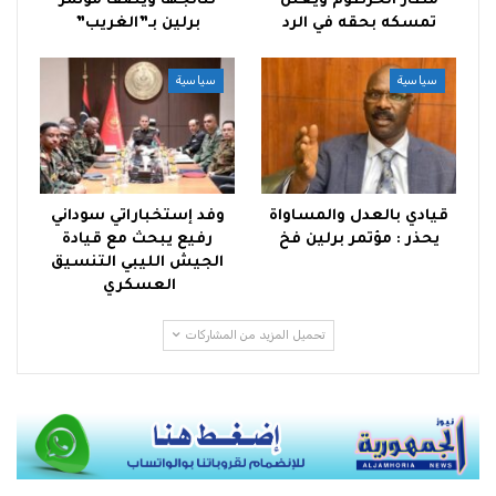
مطار الخرطوم ويعلن
نتائجها ويصف مؤتمر
تمسكه بحقه في الرد
برلين بـ”الغريب”
سياسية
سياسية
قيادي بالعدل والمساواة
وفد إستخباراتي سوداني
يحذر : مؤتمر برلين فخ
رفيع يبحث مع قيادة
الجيش الليبي التنسيق
العسكري
تحميل المزيد من المشاركات