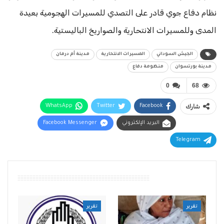
نظام دفاع جوي قادر على التصدي للمسيرات الهجومية بعيدة
المدى وللمسيرات الانتحارية والصواريخ الباليستية.
الجيش السوداني
المسيرات الانتحارية
مدينة أم درمان
مدينة بورتسوان
منظومة دفاع
0
68
شارك
Facebook
Twitter
WhatsApp
البريد الإلكتروني
Facebook Messenger
Telegram
أقرأ أيضًا
تقرير
تقرير