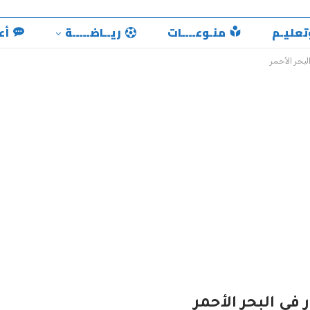
تعليـم
منـوعــــات
ريــاضـــــة
أع
لبحر الأحمر
 في البحر الأحمر