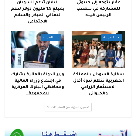
عقار يتوجه إلى جيبوتي
اليابان تدعم السودان
للمشاركة في تنصيب
بمبلغ 1.9 مليون دولار لدعم
الرئيس قيله
التعافي المبكر والسلام
الاجتماعي
عــــالميـــة
عــــالميـــة
سفارة السودان بالمملكة
وزير الدولة بالمالية يشارك
المغربية تنظم ندوة آفاق
في اجتماع وزراء المالية
الاستثمار الزراعي
ومحافظي البنوك المركزية
والحيواني
للمجموعة…
تحميل المزيد من المشاركات