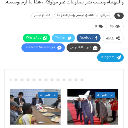
والمهنية، وتجنب نشر معلومات غير موثوقة. ، ‏هذا ما لزم توضيحه.
إسرائيل
الناطق الرسمي بإسم الحكومة
خالد الإعيسر
0
46
شارك
Facebook
Twitter
WhatsApp
البريد الإلكتروني
Facebook Messenger
Telegram
أقرأ أيضًا
عــــالميـــة
عــــالميـــة