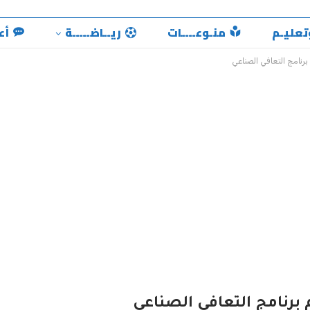
تعليـم
منـوعــــات
ريــاضـــــة
أع
رنامج التعافي الصناعي
 برنامج التعافي الصناعي