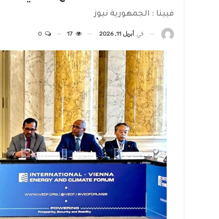
فيينا : الجمهورية نيوز
في
أبريل 11, 2026
17
0