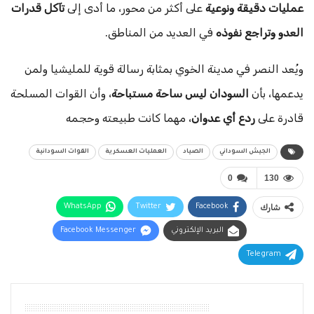
عمليات دقيقة ونوعية
على أكثر من محور، ما أدى إلى
تآكل قدرات
العدو وتراجع نفوذه
في العديد من المناطق.
ويُعد النصر في مدينة الخوي بمثابة رسالة قوية للمليشيا ولمن
يدعمها، بأن
السودان ليس ساحة مستباحة
، وأن القوات المسلحة
قادرة على
ردع أي عدوان
، مهما كانت طبيعته وحجمه
الجيش السوداني
الصياد
العمليات العسكرية
القوات السودانية
0
130
شارك
Facebook
Twitter
WhatsApp
البريد الإلكتروني
Facebook Messenger
Telegram
أقرأ أيضًا