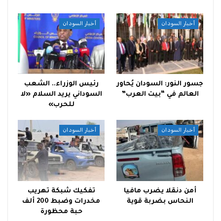
أخبار السودان
أخبار السودان
جسور النور: السودان يُحاور
رئيس الوزراء.. الشعب
العالم في “بيت العرب”
السوداني يريد السلام «لا
للحرب»
أخبار السودان
أخبار السودان
أمن دنقلا يضرب مافيا
تفكيك شبكة تهريب
النحاس بضربة قوية
مخدرات وضبط 200 ألف
حبة محظورة