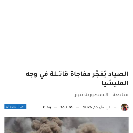
الصياد يُفجّر مفاجأة قاتـ.ـلة في وجه
المليشيا
متابعة - الجمهورية نيوز
أخبار السودان
في
مايو 13, 2025
130
0