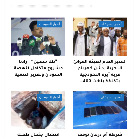
أقرأ أيضًا
أخبار السودان
أخبار السودان
المدير العام لهيئة الموانئ
“طه حسين” : زادنا
البحرية يدشّن كهرباء
مشروع متكامل لنهضة
قرية أيرم النموذجية
السودان وتعزيز التنمية
بتكلفة بلغت 400…
أخبار السودان
أخبار السودان
شرطة أم درمان توقف
انتشال جثمان طفلة