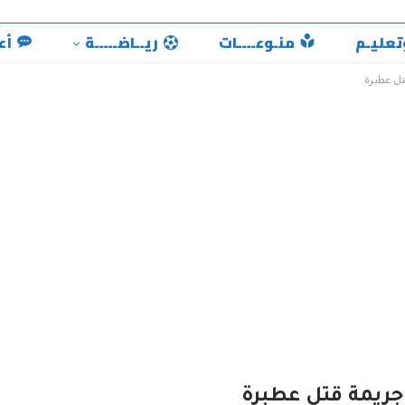
تعليـم
منـوعــــات
ريــاضـــــة
أع
تل عطبرة
جريمة قتل عطبرة