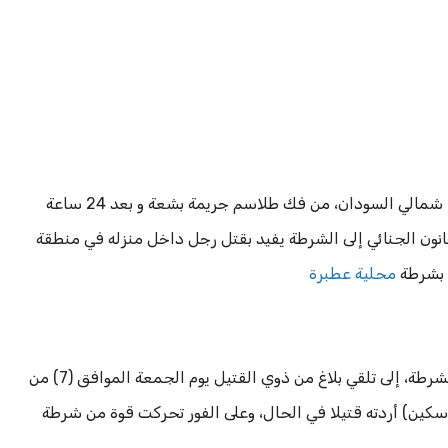
متابعة – الجمهورية نيوز – تمكنت شرطة ولاية نهر النيل، شمالي السودان، من فك طلاسم جريمة بشعة و بعد 24 ساعة
غ بالرقم (3120) تحت المادة (130) من القانون الجنائي إلى الشرطة يفيد بقتل رجل داخل منزله في منطقة
ة بشرطة
محلية عطبرة
وتعود خلفية البلاغ بحسب متابعات المكتب الصحفي للشرطة، إلى تلقي بلاغ من ذوي القتيل يوم الجمعة الموافق (7) من
 (سكين) أردته قتيلا في الحال، وعلى الفور تحركت قوة من شرطة