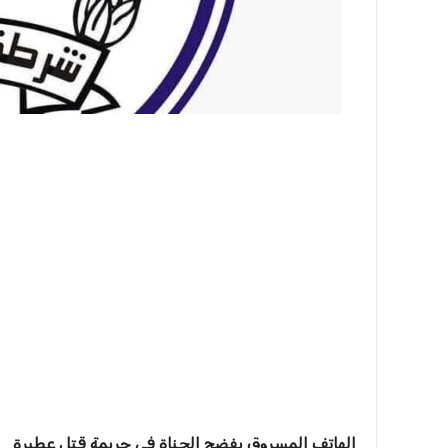
الهاتف المسروق يفضح الجناة في جريمة قتل عطبرة