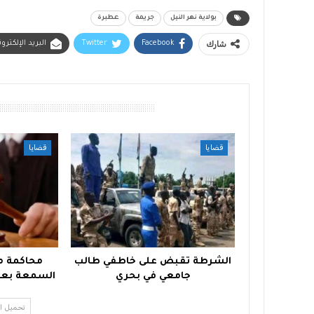
بولاية نهر النيل
جريمة
عطبرة
شارك
Facebook
Twitter
البريد الإلكترو
أقرأ أيضًا
قضايا
قضايا
الشرطة تقبض على خاطفي طالب
محاكمة م
جامعي في بحري
السمعة بعد 
تحميل ا