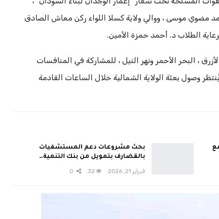
لقوات المسلحة تحت شعار “إعمار الوجدان لبناء السودان” ،
حمد مضوي موسى ، ووالي ولاية كسلا اللواء ركن معاش الصادق
عاية الطلاب د. أحمد حمزة الأمين.
أزرق ، البحر الأحمر ونهر النيل ، للمشاركة في المنافسات
ُنتظر وصول بعثة الولاية الشمالية خلال الساعات القادمة
مع
بحث مشروعات دعم المستشفيات
بالقضارف بتمويل من بنك التنمية…
فبراير 21, 2026
32
0