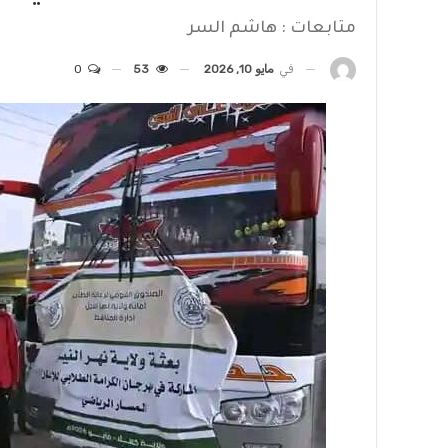
متابعات : هاشم السر
في
مايو 10, 2026
53
0