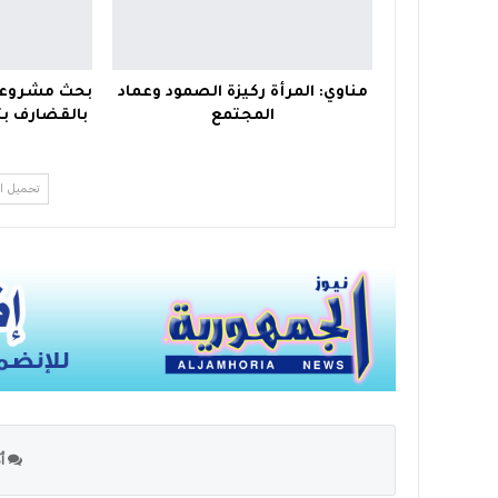
مناوي: المرأة ركيزة الصمود وعماد
بحث مشروعا
المجتمع
بالقضارف بت
تحميل ا
أك