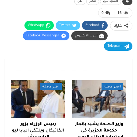
السودانيين
مصر
نقل
0
16
شارك
Facebook
Twitter
WhatsApp
البريد الإلكتروني
Facebook Messenger
Telegram
أقرأ أيضًا
اخبار محلية
اخبار محلية
وزير الصحة يشيد بإنجاز
رئيس الوزراء يزور
حكومة الجزيرة في
الفاتيكان ويلتقي البابا ليو