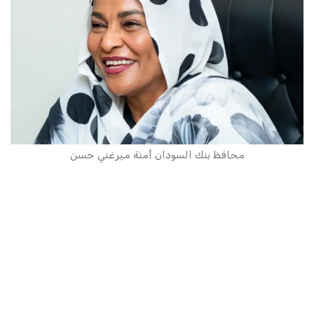
محافظ بنك السودان أمنة ميرغني حسن