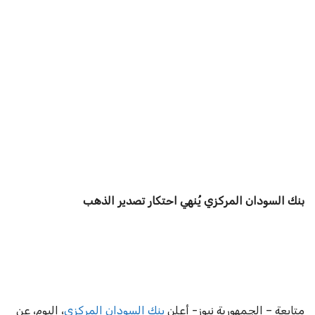
بنك السودان المركزي يُنهي احتكار تصدير الذهب
متابعة – الجمهورية نيوز- أعلن
بنك السودان المركزي
، اليوم، عن