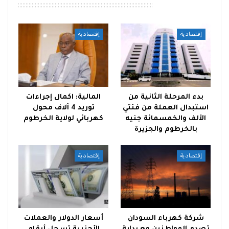
أقرأ أيضًا
إقتصادية
إقتصادية
بدء المرحلة الثانية من
المالية: اكمال إجراءات
استبدال العملة من فئتي
توريد 4 آلاف محول
الألف والخمسمائة جنيه
كهربائي لولاية الخرطوم
بالخرطوم والجزيرة
إقتصادية
إقتصادية
شركة كهرباء السودان
أسعار الدولار والعملات