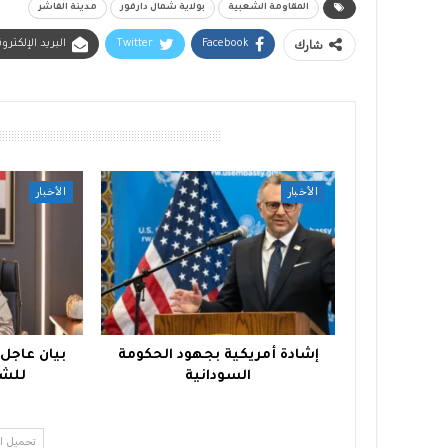
المقاومة الشعبية
بولاية شمال دارفور
مدينة الفاشر
شارك
Facebook
Twitter
البريد الإلكترو
أقرأ أيضًا
الأخبار
الأخبار
إشادة أمريكية بجهود الحكومة
بيان عاجل
السودانية
للشع
تحميل ا