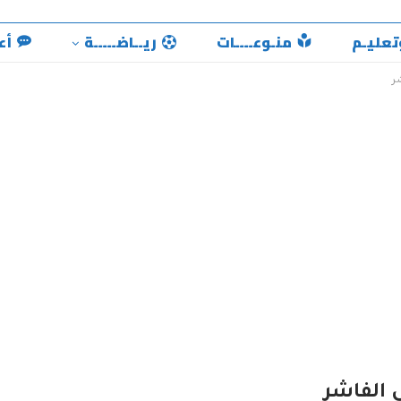
تعليـم
منـوعــــات
ريــاضـــــة
أع
ر
 الفاشر