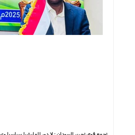
تجمع قوى تحرير السودان : لا دور للمليشيا سياسيا وعس