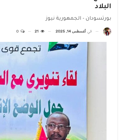
البلاد
بورتسودان - الجمهورية نيوز
في
أغسطس 14, 2025
21
0