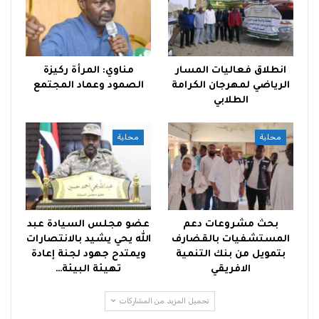
انطلاق فعاليات المسار
مناوي: المرأة ركيزة
الرياضي لمهرجان الكرامة
الصمود وعماد المجتمع
الطلابي
محلية
محلية
بحث مشروعات دعم
عضو مجلس السيادة عبد
المستشفيات بالقضارف
الله يحي يشيد بالانتصارات
بتمويل من بنك التنمية
ويمتدح جهود لجنة إعادة
الافريقي
تهيئة البيئة…
تحميل المزيد من المشاركات