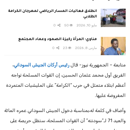
انطلاق فعاليات المسار الرياضي لمهرجان الكرامة
الطلابي
مايو 10, 2026
50
0
مناوي: المرأة ركيزة الصمود وعماد المجتمع
مارس 8, 2026
23
0
متابعة – الجمهورية نيوز- قال
رئيس أركان الجيش السوداني
،
الفريق أول محمد عثمان الحسين، إن القوات المسلحة تواجه
أعظم ابتلاء متمثل في حرب “الكرامة” على المليشيات المتمردة
المفروضة عليها.
وأضاف في كلمة له،بمناسبة دخول الجيش السوداني عمره المائة
والعيد 71 لـ”سودنته” أن القوات المسلحة، ستظل حريصة على