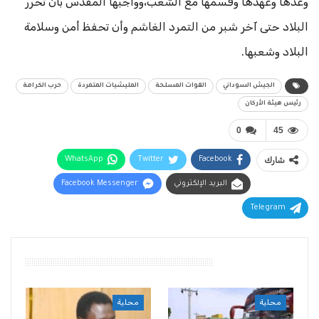
وعدها وعهدها وقسمها مع الشعب،وواجبها المقدس بأن تحرر
البلاد حتى آخر شبر من التمرد الغاشم وأن تحفظ أمن وسلامة
البلاد وشعبها.
الجيش السوداني
القوات المسلحة
المليشيات المتمردة
حرب الكرامة
رئيس هيئة الأركان
0
45
شارك
Facebook
Twitter
WhatsApp
البريد الإلكتروني
Facebook Messenger
Telegram
أقرأ أيضًا
محلية
محلية