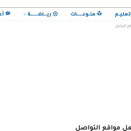
تعليـم
منـوعــــات
ريــاضـــــة
أع
ع التواصل
ل مواقع التواصل