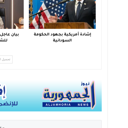
إشادة أمريكية بجهود الحكومة
بيان عاجل
السودانية
للشع
تحميل ا