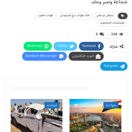
شجاعة وصبر وجلد.
شمال كردفان
قائد قوات درع السودان
قوات التمرد
مليشيات الجنجويد
0
144
شارك
Facebook
Twitter
WhatsApp
البريد الإلكتروني
Facebook Messenger
Telegram
أقرأ أيضًا
حوادث
حوادث