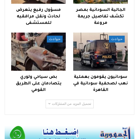
الجالية السودانية بمصر
مسؤول رفيع يتعرض
تكشف تفاصيل جريمة
لحادث ونقل مرافقيه
مروعة
للمستشفى
حوادث
حوادث
سودانيون يقومون بعملية
بص سياحي ولوري
نهب لصحفية سودانية في
يتصادمان على الطريق
القاهرة
القومي
تحميل المزيد من المشاركات