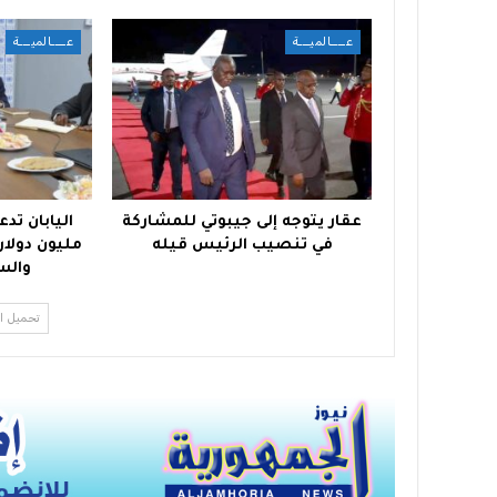
عــــالميـــة
عــــالميـــة
عقار يتوجه إلى جيبوتي للمشاركة
في تنصيب الرئيس قيله
مليون دولار
والس
تحميل ا