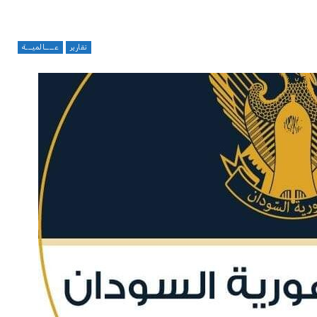
تقارير
عــــالميـــة