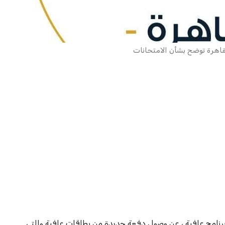
قاهرة توضح بشأن الامتحانات
رنامج عافية ، عن وصول دفعة جديدة من بطاقات عافية والتي