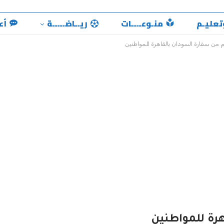
تعليـم
منـوعــــات
ريــاضـــــة
أع
م من سفارة السودان بالقاهرة للمواطنين
هرة للمواطنين