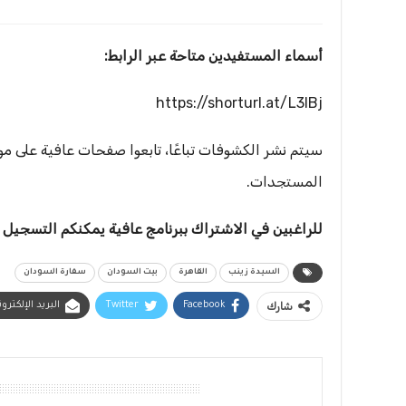
أسماء المستفيدين متاحة عبر الرابط:
https://shorturl.at/L3lBj
المستجدات.
للراغبين في الاشتراك ببرنامج عافية يمكنكم التسجيل عب
السيدة زينب
القاهرة
بيت السودان
سفارة السودان
شارك
Facebook
Twitter
البريد الإلكترو
أقرأ أيضًا