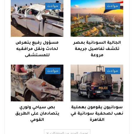
حوادث
حوادث
الجالية السودانية بمصر
مسؤول رفيع يتعرض
تكشف تفاصيل جريمة
لحادث ونقل مرافقيه
مروعة
للمستشفى
حوادث
حوادث
سودانيون يقومون بعملية
بص سياحي ولوري
نهب لصحفية سودانية في
يتصادمان على الطريق
القاهرة
القومي
تحميل المزيد من المشاركات