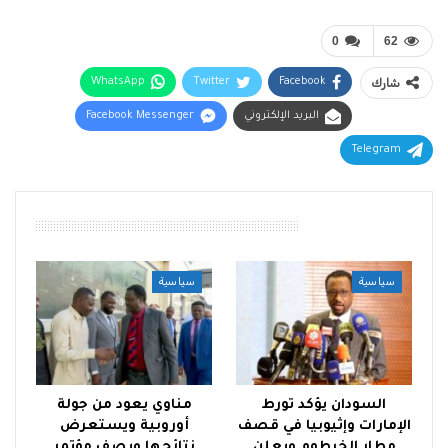
0
62
شارك
Facebook
Twitter
WhatsApp
البريد الإلكتروني
Facebook Messenger
Telegram
أقرأ أيضًا
سياسية
سياسية
السودان يؤكد تورط
مناوي يعود من جولة
الإمارات وإثيوبيا في قصف
أوروبية ويستعرض
مطار الخرطوم ويعلن
نتائجها ويصف مؤتمر