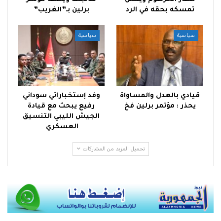
تمسكه بحقه في الرد
برلين بـ”الغريب”
سياسية
سياسية
قيادي بالعدل والمساواة
وفد إستخباراتي سوداني
يحذر : مؤتمر برلين فخ
رفيع يبحث مع قيادة
الجيش الليبي التنسيق
العسكري
تحميل المزيد من المشاركات