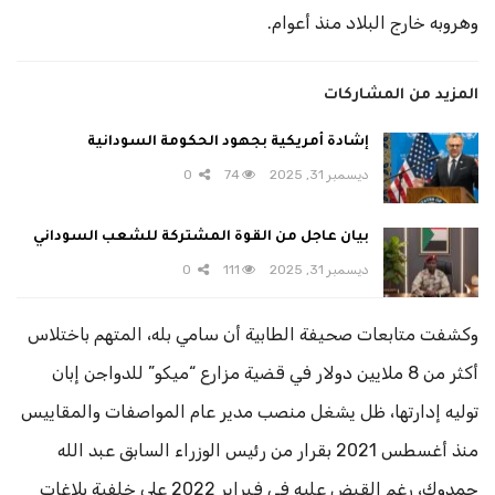
وهروبه خارج البلاد منذ أعوام.
المزيد من المشاركات
إشادة أمريكية بجهود الحكومة السودانية
ديسمبر 31, 2025
74
0
بيان عاجل من القوة المشتركة للشعب السوداني
ديسمبر 31, 2025
111
0
وكشفت متابعات صحيفة الطابية أن سامي بله، المتهم باختلاس
أكثر من 8 ملايين دولار في قضية مزارع “ميكو” للدواجن إبان
توليه إدارتها، ظل يشغل منصب مدير عام المواصفات والمقاييس
منذ أغسطس 2021 بقرار من رئيس الوزراء السابق عبد الله
حمدوك، رغم القبض عليه في فبراير 2022 على خلفية بلاغات