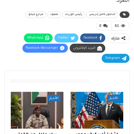
التمرد.
الدكتور كامل إدريس
رئيس الوزراء
صمود
مزارع ميكو
0
61
شارك
Facebook
Twitter
WhatsApp
البريد الإلكتروني
Facebook Messenger
Telegram
أقرأ أيضًا
الأخبار
الأخبار