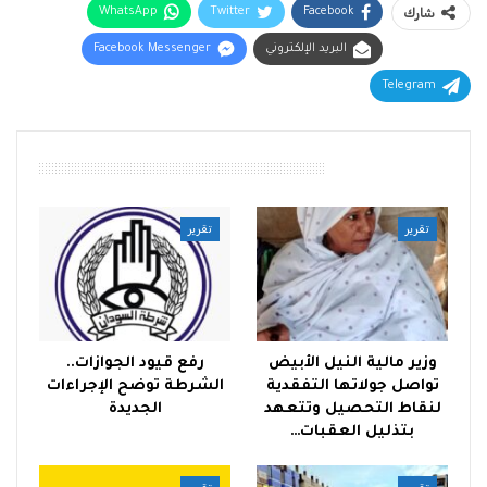
شارك
Facebook
Twitter
WhatsApp
البريد الإلكتروني
Facebook Messenger
Telegram
أقرأ أيضًا
تقرير
تقرير
وزير مالية النيل الأبيض
رفع قيود الجوازات..
تواصل جولاتها التفقدية
الشرطة توضح الإجراءات
لنقاط التحصيل وتتعهد
الجديدة
بتذليل العقبات…