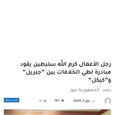
رجل الأعمال كرم الله سليطين يقود
مبادرة لطي الخلافات بين “جبريل”
و”كيكل”
رصد : الجمهورية نيوز
اخبار محلية
في
مايو 2, 2025
197
0