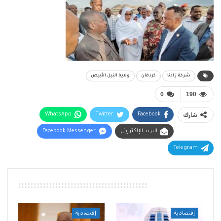
شركة زادنا
كردفان
ولاية النيل الأبيض
0
190
شارك
Facebook
Twitter
WhatsApp
البريد الإلكتروني
Facebook Messenger
Telegram
أقرأ أيضًا
إقتصادية
إقتصادية