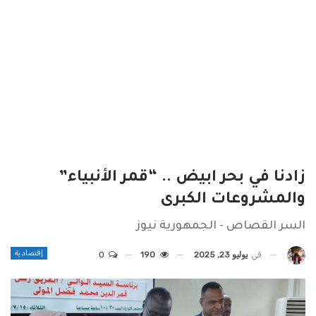
زادنا في بحر ابيض .. “قمر الأنبياء”
والمشروعات الكبرى
السر القصاص - الجمهورية نيوز
إقتصادية
في
يوليو 23, 2025
190
0