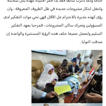
ختاما وكما ذكرت سابقاً فقد بدأ قمر الأنبياء عهده بكل سلاسة
وانتقل ابتكار مشروعات جديدة في ظل الظروف المعروفة ، وان
رؤى كهذه جديرة بالاحترام عل الأقل فهي تحي موات التفكير لدى
المسؤولين وتحرك ساكن المشروعات ، فمرحبا بعهد التفكير
السليم ولنعمل جميعا خلف هذه الرؤية المستنيرة والواعدة إن
صدقت النوايا .