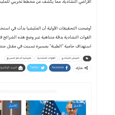
الأراضي التشادية، مما يكشف عن مخطط تخريبي للمليشيا 
​أوضحت التحقيقات الأولية أن المليشيا بدأت في استخدا
القوات التشادية بدقة متناهية عبر وضع هذه الشرائح في 
استهداف حامية “الطينة” بمسيرة تسببت في مقتل جندي
الجيش التشادي
القوات التشادية
مليشيا الدعم السريع
شارك
Facebook
Twitter
البريد الإلكترو
أقرأ أيضًا
الأخبار
الأخبار