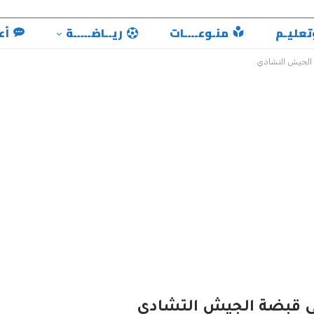
تعليـم
منـوعــــات
ريــاضـــــة
أع
 الجيش التشادي
في قبضة الجيش التشادي