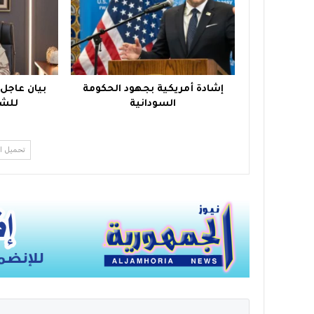
إشادة أمريكية بجهود الحكومة
بيان عاجل
السودانية
للشع
تحميل ا