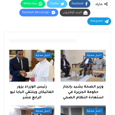
شارك
Facebook
Twitter
WhatsApp
البريد الإلكتروني
Facebook Messenger
Telegram
أقرأ أيضًا
اخبار محلية
اخبار محلية
وزير الصحة يشيد بإنجاز
رئيس الوزراء يزور
حكومة الجزيرة في
الفاتيكان ويلتقي البابا ليو
استعادة النظام الصحي
الرابع عشر
اخبار محلية
اخبار محلية