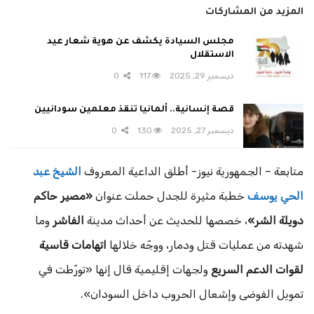
المزيد من المشاركات
مجلس السيادة يكشف عن هوية شعار عيد
الاستقلال
ديسمبر 29, 2025
117
0
قصة إنسانية.. ألمانيا تنقذ معلمين سودانيين
ديسمبر 27, 2025
130
0
متابعة – الجمهورية نيوز- أطلق الداعية المعروف
الشيخ عبد
الحي يوسف
خطبة مثيرة للجدل حملت عنوان
«مصير حاكم
دويلة الشر»
، خصصها للحديث عن أحداث مدينة
الفاشر
وما
شهدته من عمليات قتل ودمار، ووجّه خلالها
اتهامات قاسية
لقوات الدعم السريع
ولجهات إقليمية قال إنها «تورّطت في
تمويل الفوضى وإشعال الحروب داخل السودان».