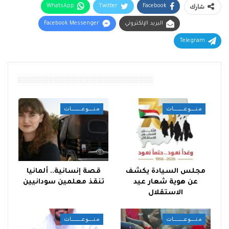
شارك
Facebook
Twitter
WhatsApp
البريد الإلكتروني
Facebook Messenger
Telegram
أقرأ أيضًا
منـــوعــــــات
منـــوعــــــات
مجلس السيادة يكشف
قصة إنسانية.. ألمانيا
عن هوية شعار عيد
تنقذ معلمين سودانيين
الاستقلال
منـــوعــــــات
منـــوعــــــات