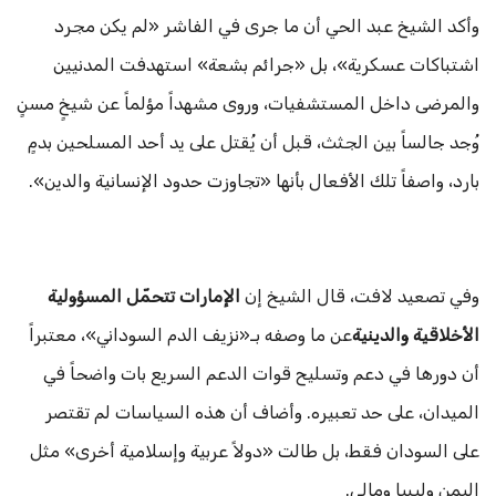
وأكد الشيخ عبد الحي أن ما جرى في الفاشر «لم يكن مجرد
اشتباكات عسكرية»، بل «جرائم بشعة» استهدفت المدنيين
والمرضى داخل المستشفيات، وروى مشهداً مؤلماً عن شيخٍ مسنٍ
وُجد جالساً بين الجثث، قبل أن يُقتل على يد أحد المسلحين بدمٍ
بارد، واصفاً تلك الأفعال بأنها «تجاوزت حدود الإنسانية والدين».
وفي تصعيد لافت، قال الشيخ إن
الإمارات تتحمّل المسؤولية
الأخلاقية والدينية
عن ما وصفه بـ«نزيف الدم السوداني»، معتبراً
أن دورها في دعم وتسليح قوات الدعم السريع بات واضحاً في
الميدان، على حد تعبيره. وأضاف أن هذه السياسات لم تقتصر
على السودان فقط، بل طالت «دولاً عربية وإسلامية أخرى» مثل
اليمن وليبيا ومالي.