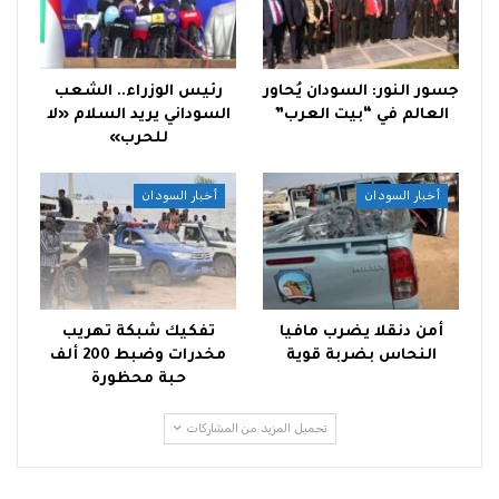
جسور النور: السودان يُحاور
رئيس الوزراء.. الشعب
العالم في “بيت العرب”
السوداني يريد السلام «لا
للحرب»
أخبار السودان
أخبار السودان
أمن دنقلا يضرب مافيا
تفكيك شبكة تهريب
النحاس بضربة قوية
مخدرات وضبط 200 ألف
حبة محظورة
تحميل المزيد من المشاركات