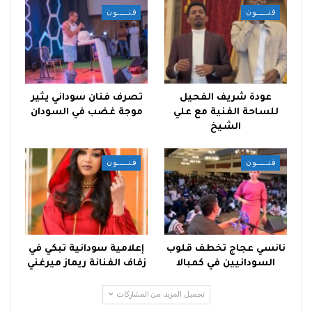
فنـــــون
فنـــــون
عودة شريف الفحيل
تصرف فنان سوداني يثير
للساحة الفنية مع علي
موجة غضب في السودان
الشيخ
فنـــــون
فنـــــون
نانسي عجاج تخطف قلوب
إعلامية سودانية تبكي في
السودانيين في كمبالا
زفاف الفنانة ريماز ميرغني
تحميل المزيد من المشاركات