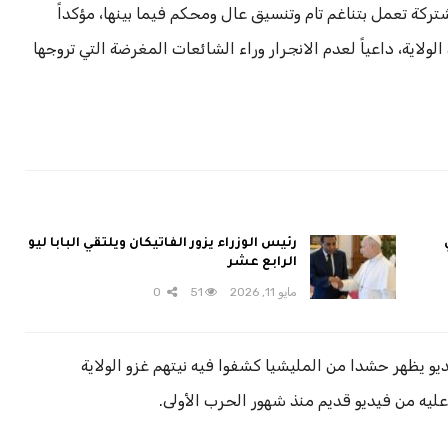
شتركة تعمل بتناغم تام وتنسيق عال ومحكم فيما بينها، مؤكداً
لاية، داعياً لعدم الانجرار وراء الشائعات المغرضة التي تروجها
رئيس الوزراء يزور الفاتيكان ويلتقي البابا ليو
الرابع عشر
مايو 11, 2026
51
0
بعد ساعات من بث فيديو يظهر حشدا من المليشيا كشفوا فيه نيتهم غزو الولاية
ليه من فيديو قديم منذ شهور الحرب الأولى.