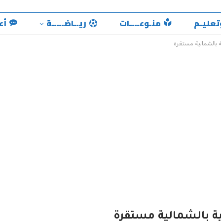
تعليـم
منـوعــــات
ريــاضـــــة
أع