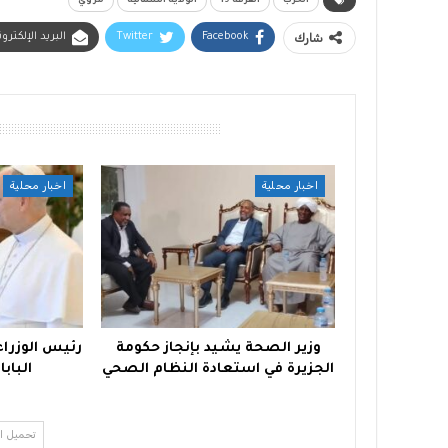
الحرب
الفرقة 19
الولاية الشمالية
مروي
شارك
Facebook
Twitter
البريد الإلكترو
أقرأ أيضًا
اخبار محلية
اخبار محلية
وزير الصحة يشيد بإنجاز حكومة
رئيس الوزراء 
الجزيرة في استعادة النظام الصحي
البابا
تحميل ا