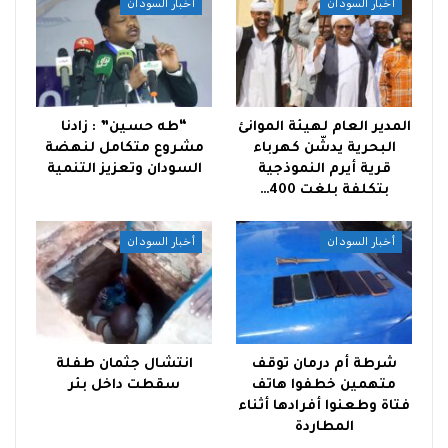
أخبار السودان
أخبار السودان
المدير العام لهيئة الموانئ
“طه حسين” : زادنا
البحرية يدشّن كهرباء
مشروع متكامل لنهضة
قرية أيرم النموذجية
السودان وتعزيز التنمية
بتكلفة بلغت 400…
أخبار السودان
أخبار السودان
شرطة أم درمان توقف
انتشال جثمان طفلة
متهمين خطفوا هاتف
سقطت داخل بئر
فتاة وطعنوا أفرادها أثناء
المطاردة