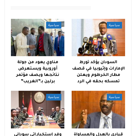
أقرأ أيضًا
سياسية
سياسية
السودان يؤكد تورط
مناوي يعود من جولة
الإمارات وإثيوبيا في قصف
أوروبية ويستعرض
مطار الخرطوم ويعلن
نتائجها ويصف مؤتمر
تمسكه بحقه في الرد
برلين بـ”الغريب”
سياسية
سياسية
قيادي بالعدل والمساواة
وفد إستخباراتي سوداني