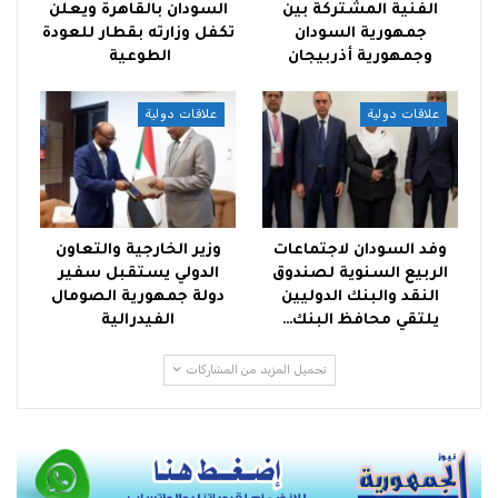
الفنية المشتركة بين
السودان بالقاهرة ويعلن
جمهورية السودان
تكفل وزارته بقطار للعودة
وجمهورية أذربيجان
الطوعية
علاقات دولية
علاقات دولية
وفد السودان لاجتماعات
وزير الخارجية والتعاون
الربيع السنوية لصندوق
الدولي يستقبل سفير
النقد والبنك الدوليين
دولة جمهورية الصومال
يلتقي محافظ البنك…
الفيدرالية
تحميل المزيد من المشاركات