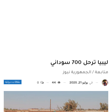
ليبيا ترحل 700 سوداني
متابعة / الجمهورية نيوز
علاقات دولية
في
يوليو 21, 2025
44
0