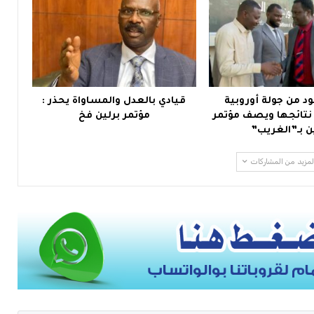
د من جولة أوروبية
قيادي بالعدل والمساواة يحذر :
ائجها ويصف مؤتمر
مؤتمر برلين فخ
ن بـ”الغريب”
لمزيد من المشاركات