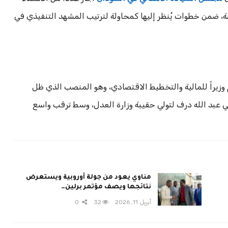
بة، ضمن خطوات يُنظر إليها كمحاولة لترتيب المشهد التنفيذي في
 وزيراً للمالية والتخطيط الاقتصادي، وهو المنصب الذي ظل
ي عبد الله درف لتولي حقيبة وزارة العدل، وسط ترقب واسع
مناوي يعود من جولة أوروبية ويستعرض
نتائجها ويصف مؤتمر برلين…
أبريل 11, 2026
32
0