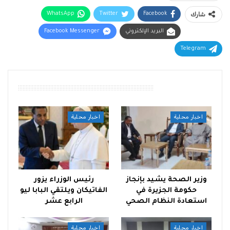
شارك
Facebook
Twitter
WhatsApp
البريد الإلكتروني
Facebook Messenger
Telegram
أقرأ أيضًا
اخبار محلية
اخبار محلية
وزير الصحة يشيد بإنجاز
رئيس الوزراء يزور
حكومة الجزيرة في
الفاتيكان ويلتقي البابا ليو
استعادة النظام الصحي
الرابع عشر
اخبار محلية
اخبار محلية