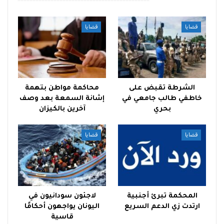
قضايا
قضايا
الشرطة تقبض على
محاكمة مواطن بتهمة
خاطفي طالب جامعي في
إشانة السمعة بعد وصف
بحري
آخرين بالكيزان
قضايا
قضايا
المحكمة تبرئ أجنبية
لاجئون سودانيون في
ارتدت زي الدعم السريع
اليونان يواجهون أحكامًا
قاسية