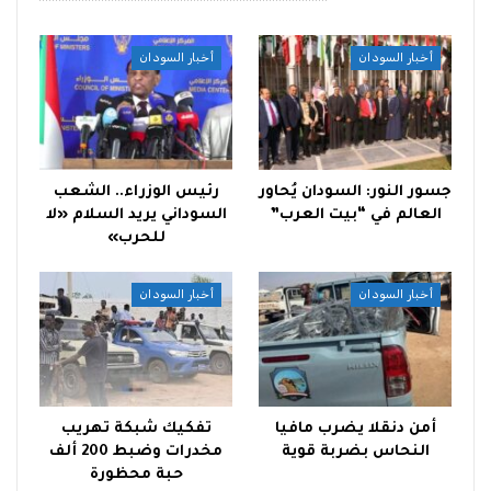
أخبار السودان
أخبار السودان
جسور النور: السودان يُحاور
رئيس الوزراء.. الشعب
العالم في “بيت العرب”
السوداني يريد السلام «لا
للحرب»
أخبار السودان
أخبار السودان
أمن دنقلا يضرب مافيا
تفكيك شبكة تهريب
النحاس بضربة قوية
مخدرات وضبط 200 ألف
حبة محظورة