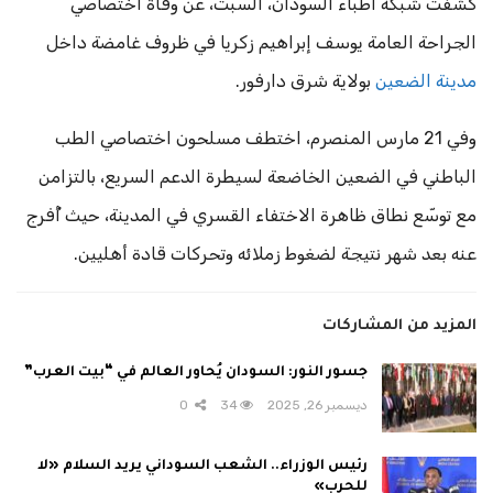
كشفت شبكة أطباء السودان، السبت، عن وفاة اختصاصي
الجراحة العامة يوسف إبراهيم زكريا في ظروف غامضة داخل
مدينة الضعين
بولاية شرق دارفور.
وفي 21 مارس المنصرم، اختطف مسلحون اختصاصي الطب
الباطني في الضعين الخاضعة لسيطرة الدعم السريع، بالتزامن
مع توسّع نطاق ظاهرة الاختفاء القسري في المدينة، حيث أُفرج
عنه بعد شهر نتيجة لضغوط زملائه وتحركات قادة أهليين.
المزيد من المشاركات
جسور النور: السودان يُحاور العالم في “بيت العرب”
ديسمبر 26, 2025
34
0
رئيس الوزراء.. الشعب السوداني يريد السلام «لا
للحرب»