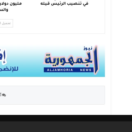
في تنصيب الرئيس قيله
مليون دولار
والس
تحميل ا
أك