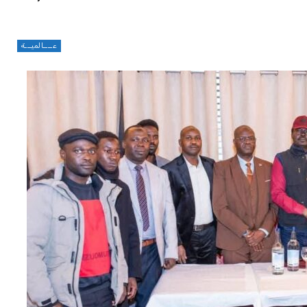
عــــالميـــة