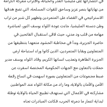
في انتصاراتها على مليشيا الغدر والخيانة، واقتراب معركة الكرامة
من نهاياتها بنصر عزيز وساحق للقوات المسلحة، التي تضع هدفها
الاستراتيجي في القضاء على المتمردين وتطهير كل شبر من تراب
وطن دنسته المليشيا، جاءت عودة اللواء يوسف النور، لمباشرة
مهامه من قلب ود مدني، حيث لاقى استقبال الفاتحين في
حاضرة الجزيرة، وبدأ في مخاطبة الحشود متعهدا بتنظيفها من
المتعاونين وبقايا المتمردين، الذين كانوا وراء استباحة ارض
الجزيرة الطاهرة وتعذيب انسانها الكريم، وقاد اللواء يوسف مدير
حملات بالتعاون مع الجهات الحكومية المختصة اسفرت عن
ضبط مجموعات من المتعاونين بصورة اسهمت في اتساع رقعة
الأمن والأمان بالولاية، وما زاد من مكانة اللواء عند المواطنين
مشاركته في الأعمال التي تستهدف تطبيع الحياة بالولاية توطئة
لبداية اعمار ما دمرته الحرب، فكانت المبادرات تجاه