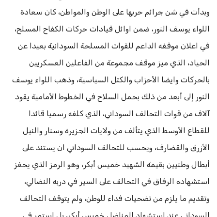
وبدأت في شن جرائم حربها على الوطن والمواطن، كان سعادة
اللواء يوسف النور، ضمن اوائل قيادات حركات الكفاح المسلح،
في اعلان موقفه الداعم للقوات المسلحة السودانية بعيدا عن
الحياد، الذي ميز موقف مجموعة من الفاعلين العسكريين
بالحركات وايضا الأحزاب والكتل السياسية، وذهب اللواء يوسف
النور إلى أبعد من ذلك بحمل السلاح في الخطوط الأمامية يقود
آلاف من قوات التحالف السوداني، الذي كلفه رسميا قائدا
للقطاع الأوسط الذي يتألف من ولايات الجزيرة وسنار والنيل
الأزرق والقضارف، ويحسب للتحالف السوداني ان يستند على
أبطال وطنيين بقيمة الشهيد خميس أبكر، وهو الرمز الذي يحفز
استشهاده الرفاق في التحالف على السير في دربه النضالي،
وتقديم ما يلزم من تضحيات فداء للوطن، ولم يتوقف التحالف
السوداني عند استشهاد المناضل خميس أبكر، بل استمر في