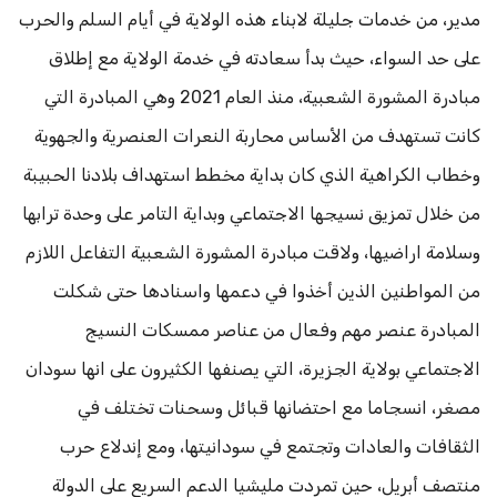
مدير، من خدمات جليلة لابناء هذه الولاية في أيام السلم والحرب
على حد السواء، حيث بدأ سعادته في خدمة الولاية مع إطلاق
مبادرة المشورة الشعبية، منذ العام 2021 وهي المبادرة التي
كانت تستهدف من الأساس محاربة النعرات العنصرية والجهوية
وخطاب الكراهية الذي كان بداية مخطط استهداف بلادنا الحبيبة
من خلال تمزيق نسيجها الاجتماعي وبداية التامر على وحدة ترابها
وسلامة اراضيها، ولاقت مبادرة المشورة الشعبية التفاعل اللازم
من المواطنين الذين أخذوا في دعمها واسنادها حتى شكلت
المبادرة عنصر مهم وفعال من عناصر ممسكات النسيج
الاجتماعي بولاية الجزيرة، التي يصنفها الكثيرون على انها سودان
مصغر، انسجاما مع احتضانها قبائل وسحنات تختلف في
الثقافات والعادات وتجتمع في سودانيتها، ومع إندلاع حرب
منتصف أبريل، حين تمردت مليشيا الدعم السريع على الدولة