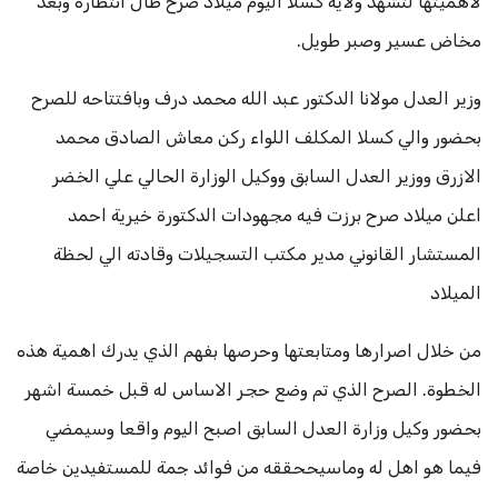
لاهميتها لتشهد ولاية كسلا اليوم ميلاد صرح طال انتظاره وبعد
مخاض عسير وصبر طويل.
وزير العدل مولانا الدكتور عبد الله محمد درف وبافتتاحه للصرح
بحضور والي كسلا المكلف اللواء ركن معاش الصادق محمد
الازرق ووزير العدل السابق ووكيل الوزارة الحالي علي الخضر
اعلن ميلاد صرح برزت فيه مجهودات الدكتورة خيرية احمد
المستشار القانوني مدير مكتب التسجيلات وقادته الي لحظة
الميلاد
من خلال اصرارها ومتابعتها وحرصها بفهم الذي يدرك اهمية هذه
الخطوة. الصرح الذي تم وضع حجر الاساس له قبل خمسة اشهر
بحضور وكيل وزارة العدل السابق اصبح اليوم واقعا وسيمضي
فيما هو اهل له وماسيححققه من فوائد جمة للمستفيدين خاصة