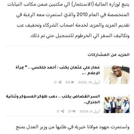
يتبع لوزارة المالية (الاستثمار) الي مكتبين ضمن مكاتب النيابات
المتخصصة في العام 2010 والذي استمرت معه الرغبة في
تقديم المزيد والمزيد لخدمة اصحاب الشركاء وتخفيف عب
وتكاليف السفر الي الخرطوم للتسجيل حتي تم ذلك.
المزيد من المشاركات
عمار علي عثمان يكتب : أحمد جلكسي .. ” مِرآة
الإعلام ..…
أبريل 16, 2026
34
0
السر القصاص يكتب .. دهب طوكر المسوكر وثنائية
الجنرال…
أبريل 6, 2026
21
0
واستمرت جهود مولانا خيرية في طلبها من وزير العدل بمنح