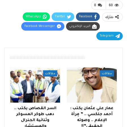
0
60
شارك
Facebook
Twitter
WhatsApp
البريد الإلكتروني
Facebook Messenger
Telegram
أقرأ أيضًا
مقالات
مقالات
عمار علي عثمان يكتب :
السر القصاص يكتب ..
أحمد جلكسي .. ” مِرآة
دهب طوكر المسوكر
الإعلام .. وصوته
وثنائية الجنرال
الحقيقي”!!
والمستشار