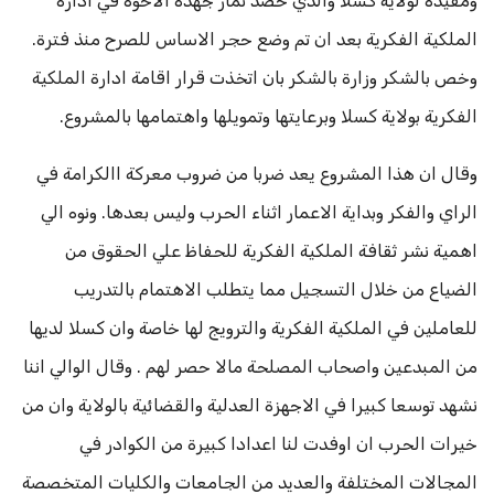
ومفيده لولاية كسلا والذي حصد ثمار جهده الاخوة في ادارة
الملكية الفكرية بعد ان تم وضع حجر الاساس للصرح منذ فترة.
وخص بالشكر وزارة بالشكر بان اتخذت قرار اقامة ادارة الملكية
الفكرية بولاية كسلا وبرعايتها وتمويلها واهتمامها بالمشروع.
وقال ان هذا المشروع يعد ضربا من ضروب معركة االكرامة في
الراي والفكر وبداية الاعمار اثناء الحرب وليس بعدها. ونوه الي
اهمية نشر ثقافة الملكية الفكرية للحفاظ علي الحقوق من
الضياع من خلال التسجيل مما يتطلب الاهتمام بالتدريب
للعاملين في الملكية الفكرية والترويج لها خاصة وان كسلا لديها
من المبدعين واصحاب المصلحة مالا حصر لهم . وقال الوالي اننا
نشهد توسعا كبيرا في الاجهزة العدلية والقضائية بالولاية وان من
خيرات الحرب ان اوفدت لنا اعدادا كبيرة من الكوادر في
المجالات المختلفة والعديد من الجامعات والكليات المتخصصة