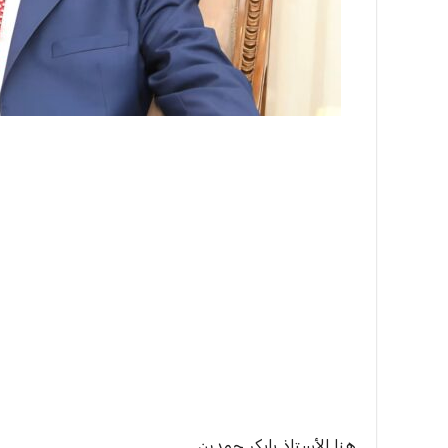
هنا الأستاذ بابكر حمدين