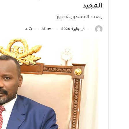
المجيد
رصد : الجمهورية نيوز
في
يناير 1, 2026
15
0