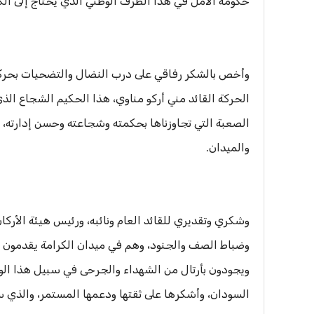
حكومة الأمل في هذا الظرف الوطني الذي يحتاج إلى الكث
وأخص بالشكر رفاقي على درب النضال والتضحيات بحركة
الحركة القائد مني أركو مناوي، هذا الحكيم الشجاع الذي
الصعبة التي تجاوزناها بحكمته وشجاعته وحسن إدارته، ف
والميدان.
وشكري وتقديري للقائد العام ونائبه، ورئيس هيئة الأركان
وضباط الصف والجنود، وهم في ميدان الكرامة يقدمون كل
ويجودون بأرتال من الشهداء والجرحى في سبيل هذا الوط
السودان، وأشكرها على ثقتها ودعمها المستمر، والذي سي