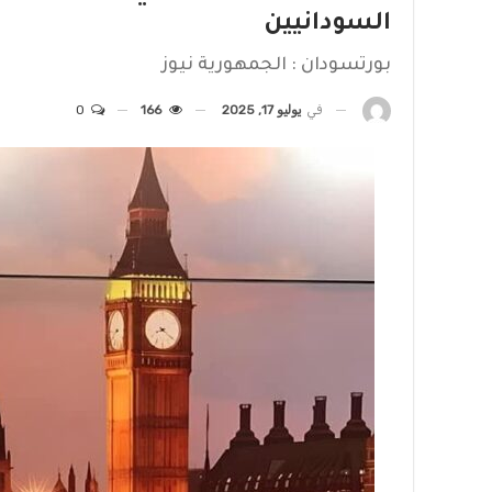
السودانيين
بورتسودان : الجمهورية نيوز
في
يوليو 17, 2025
166
0