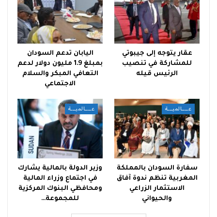
عقار يتوجه إلى جيبوتي
اليابان تدعم السودان
للمشاركة في تنصيب
بمبلغ 1.9 مليون دولار لدعم
الرئيس قيله
التعافي المبكر والسلام
الاجتماعي
عــــالميـــة
عــــالميـــة
سفارة السودان بالمملكة
وزير الدولة بالمالية يشارك
المغربية تنظم ندوة آفاق
في اجتماع وزراء المالية
الاستثمار الزراعي
ومحافظي البنوك المركزية
والحيواني
للمجموعة…