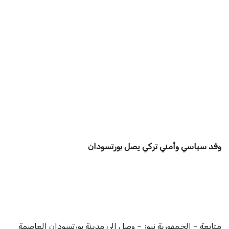
وفد سياسي وأمني تركي يصل بورتسودان
متابعة – الجمهورية نيوز – وصل إلى مدينة بورتسودان العاصمة