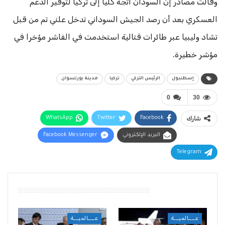
وقالت مصادر إن السودان اتجه كليا إلى تركيا لتوفير الدعم
العسكري بعد أن رصد الجيش السوداني تدخل علني تم من قبل
تشاد وليبيا عبر طائرات قتالية استخدمت في الفاشر مؤخرا في
مؤشر خطيرة.
إسطنبول
الرئيس التركي
تركيا
مدينة بورتسوان
0
30
شارك
Facebook
Twitter
WhatsApp
البريد الإلكتروني
Facebook Messenger
Telegram
أقرأ أيضًا
عــــالميـــة
عــــالميـــة