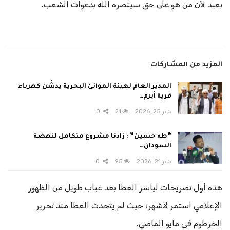
بعيد لأن من هو على حق سينصره الله بدعوات الشعب.
المزيد من المشاركات
المدير العام لهيئة الموانئ البحرية يدشّن كهرباء
قرية أيرم…
يناير 25, 2026
21
0
“طه حسين” : زادنا مشروع متكامل لنهضة
السودان…
يناير 21, 2026
95
0
هذه أول تصريحات لياسر العطا بعد غياب طويل من الظهور
الإعلامي استمر لأشهر؛ حيث لم يتحدث العطا منذ تحرير
الخرطوم في مايو الماضي.