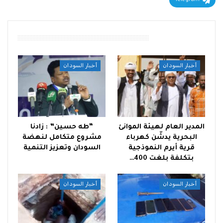
أقرأ أيضًا
أخبار السودان
أخبار السودان
المدير العام لهيئة الموانئ
“طه حسين” : زادنا
البحرية يدشّن كهرباء
مشروع متكامل لنهضة
قرية أيرم النموذجية
السودان وتعزيز التنمية
بتكلفة بلغت 400…
أخبار السودان
أخبار السودان