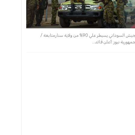
الجيش السوداني يسيطر علي 90% من ولاية سنارمتابعة /
جمهورية نيوز :أعلن قائد…