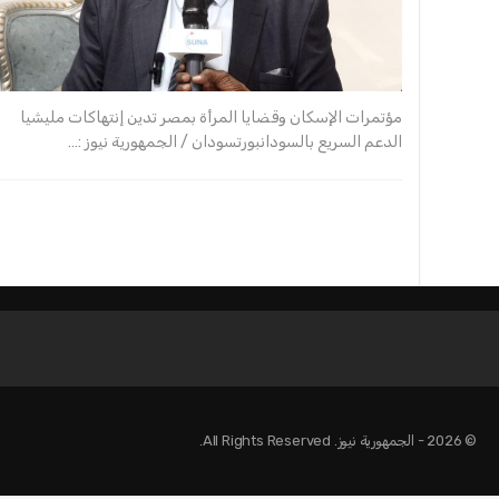
مؤتمرات الإسكان وقضايا المرأة بمصر تدين إنتهاكات مليشيا
الدعم السريع بالسودانبورتسودان / الجمهورية نيوز :…
© 2026 - الجمهورية نيوز. All Rights Reserved.