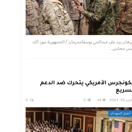
برهان يرد على عبدالحي يوسفأمدرمان / الجمهورية نيوز :أكد
يس مجلس…
كونجرس الأمريكي يتحرك ضد الدعم
سريع
ر 30, 2024
42
0
0
أخبار السودان