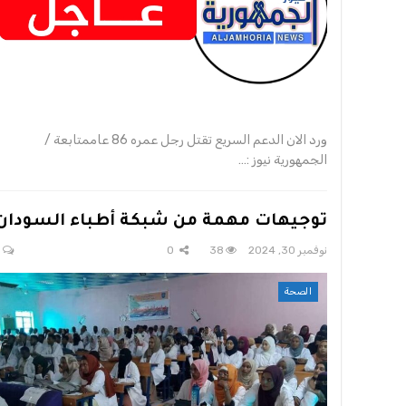
ورد الان الدعم السريع تقتل رجل عمره 86 عاممتابعة /
الجمهورية نيوز :…
توجيهات مهمة من شبكة أطباء السودان
نوفمبر 30, 2024
38
0
0
الصحة