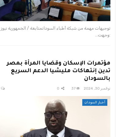
توجيهات مهمة من شبكة أطباء السودانمتابعة / الجمهورية نيوز
:وجهت…
مؤتمرات الإسكان وقضايا المرأة بمصر
تدين إنتهاكات مليشيا الدعم السريع
بالسودان
نوفمبر 30, 2024
37
0
0
أخبار السودان