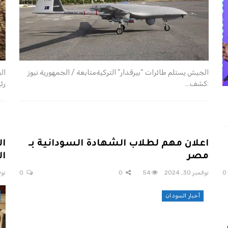
الجيش يستلم طائرات “بيرقدار” التركيةمتابعة / الجمهورية نيوز
ال
:كشف…
رئ
اعلان مهم لطلاب الشهادة السودانية بـ
ال
مصر
ال
نوفمبر 30, 2024
54
0
0
نوفمب
أخبار السودان