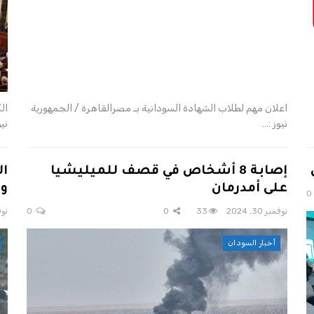
اعلان مهم لطلاب الشهادة السودانية بـ مصرالقاهرة / الجمهورية
ال
نيوز :…
ني
إصابة 8 أشخاص في قصف للميليشيا
على أمدرمان
ول
نوفمبر 30, 2024
33
0
0
نوفمب
أخبار السودان