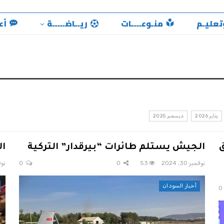
تعليـم
منـوعــــات
ريــاضـــــة
أع
يناير 2026
ديسمبر 2025
الجيش يستلم طائرات “بيرقدار” التركية
ال
نوفمبر 30, 2024
53
0
0
نوفمب
أخبار السودان