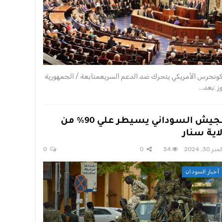
كونجرس الأمريكي يتحرك ضد الدعم السريعمتابعة / الجمهورية
وز :بعد…
الجيش السوداني يسيطر علي 90% من
اية سنار
ر 30, 2024
34
0
0
أخبار السودان