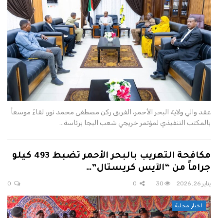
عقد والي ولاية البحر الأحمر، الفريق ركن مصطفى محمد نور، لقاءً موسعاً
بالمكتب التنفيذي لمؤتمر خريجي شعب البجا برئاسة…
مكافحة التهريب بالبحر الأحمر تضبط 493 كيلو
جراماً من “الآيس كريستال”…
يناير 26, 2026
30
0
0
اخبار محلية