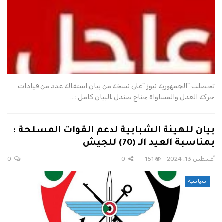
تحصلت "الجمهورية نيوز "على نسخة من بيان استقالة عدد من قيادات
حركة العدل والمساواة جناح صندل .البيان كامل :…
بيان للهيئة الشبابية لدعم القوات المسلحة :
بمناسبة العيد الـ (70) للجيش
أغسطس 13, 2024
151
0
0
سياسية