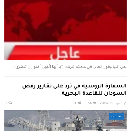
نص البيانيقول تعالى في محكم تنزيله" *يَا أَيُّهَا الَّذِينَ آمَنُوا إِن تَنصُرُوا…
السفارة الروسية في ترد على تقارير رفض
السودان للقاعدة البحرية
ديسمبر 25, 2024
64
0
0
سياسية