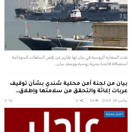
نفت السفارة الروسية في بيان لها تقارير عن رفض السلطات السودانية
استضافة قاعدة بحرية روسية.ووصف بيان…
بيان من لجنة أمن محلية شندي بشأن توقيف
عربات إغاثة والتحقق من سلامتها وإطلاق…
نوفمبر 28, 2024
34
0
0
اخبار محلية