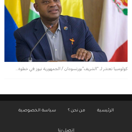
كولومبيا تعتذر لـ “الشريف”بورتسودان / الجمهورية نيوز :في خطوة…
الرئيسية
من نحن ؟
سياسة الخصوصية
إتصل بنا