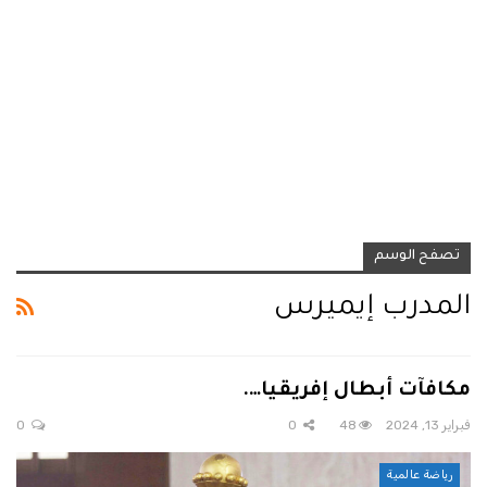
تصفح الوسم
المدرب إيميرس
مكافآت أبطال إفريقيا….
فبراير 13, 2024
48
0
0
رياضة عالمية